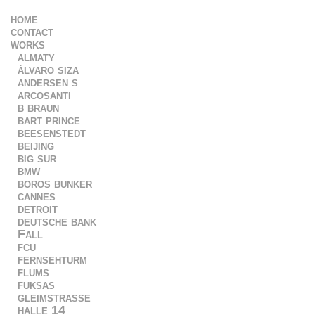
home
contact
works
almaty
álvaro siza
andersen s
arcosanti
b braun
bart prince
beesenstedt
beijing
big sur
bmw
boros bunker
cannes
detroit
deutsche bank
Fall
fcu
fernsehturm
flums
fuksas
gleimstrasse
halle 14