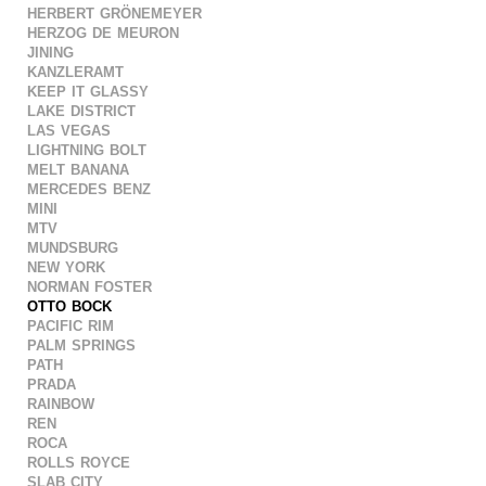
herbert grönemeyer
herzog de meuron
jining
kanzleramt
keep it glassy
lake district
las vegas
lightning bolt
melt banana
mercedes benz
mini
mtv
mundsburg
new york
norman foster
otto bock
pacific rim
palm springs
path
prada
rainbow
ren
roca
rolls royce
slab city