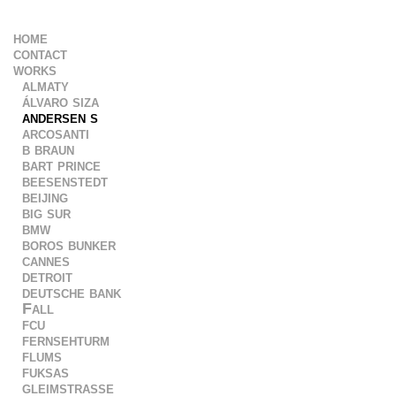
home
contact
works
almaty
álvaro siza
andersen s
arcosanti
b braun
bart prince
beesenstedt
beijing
big sur
bmw
boros bunker
cannes
detroit
deutsche bank
Fall
fcu
fernsehturm
flums
fuksas
gleimstrasse