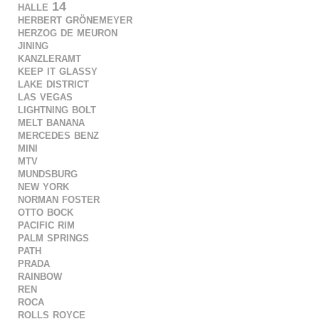
halle 14
herbert grönemeyer
herzog de meuron
jining
kanzleramt
keep it glassy
lake district
las vegas
lightning bolt
melt banana
mercedes benz
mini
mtv
mundsburg
new york
norman foster
otto bock
pacific rim
palm springs
path
prada
rainbow
ren
roca
rolls royce