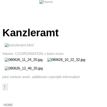
Kanzleramt
Interior: COORDINATION » learn more
joint venture work: additional copyright information
↑
home