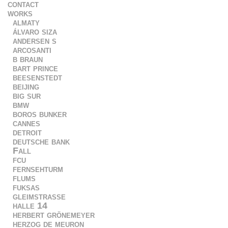
contact
works
almaty
álvaro siza
andersen s
arcosanti
b braun
bart prince
beesenstedt
beijing
big sur
bmw
boros bunker
cannes
detroit
deutsche bank
Fall
fcu
fernsehturm
flums
fuksas
gleimstrasse
halle 14
herbert grönemeyer
herzog de meuron