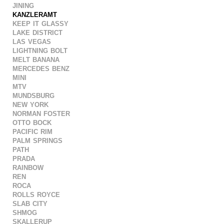
jining
kanzleramt
keep it glassy
lake district
las vegas
lightning bolt
melt banana
mercedes benz
mini
mtv
mundsburg
new york
norman foster
otto bock
pacific rim
palm springs
path
prada
rainbow
ren
roca
rolls royce
slab city
shmog
skallerup